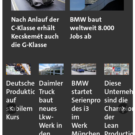
Nach Anlauf der
BMW baut
C-Klasse erhält
weltweit 8.000
Kecskemét auch
Jobs ab
die G-Klasse
Deutsche
Daimler
BMW
Diese
Produktion
Truck
startet
Unterne
auf
baut
Serienproduktion
sind die
stabilem
neues
des i3
Champion
Kurs
Lkw-
im
der
Werk in
Werk
Lean
den
München
Productio