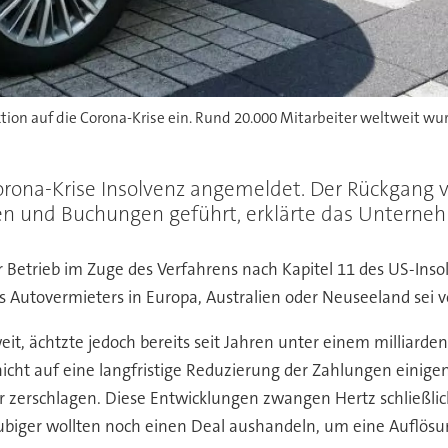
ion auf die Corona-Krise ein. Rund 20.000 Mitarbeiter weltweit wurd
orona-Krise Insolvenz angemeldet. Der Rückgang v
n und Buchungen geführt, erklärte das Unterne
 Betrieb im Zuge des Verfahrens nach Kapitel 11 des US-Insol
s Autovermieters in Europa, Australien oder Neuseeland sei 
it, ächtzte jedoch bereits seit Jahren unter einem milliarde
icht auf eine langfristige Reduzierung der Zahlungen einig
 zerschlagen. Diese Entwicklungen zwangen Hertz schließli
ubiger wollten noch einen Deal aushandeln, um eine Auflös