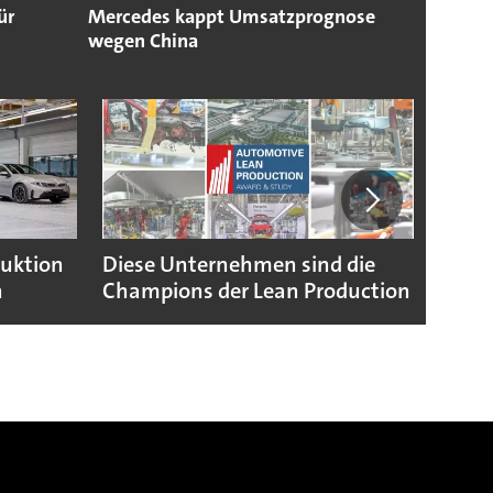
ür
Mercedes kappt Umsatzprognose
wegen China
duktion
Diese Unternehmen sind die
Puebl
n
Champions der Lean Production
VW G