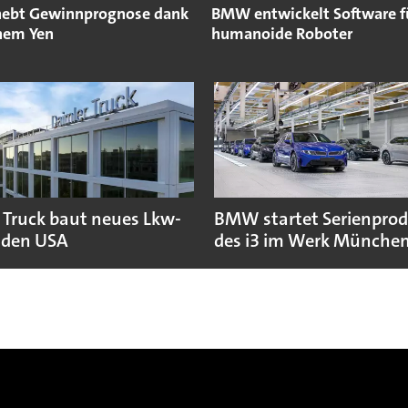
hebt Gewinnprognose dank
BMW entwickelt Software f
hem Yen
humanoide Roboter
 Truck baut neues Lkw-
BMW startet Serienpro
 den USA
des i3 im Werk Münche