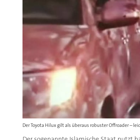
Der Toyota Hilux gilt als überaus robuster Offroader – lei
Der sogenannte Islamische Staat nutzt ha