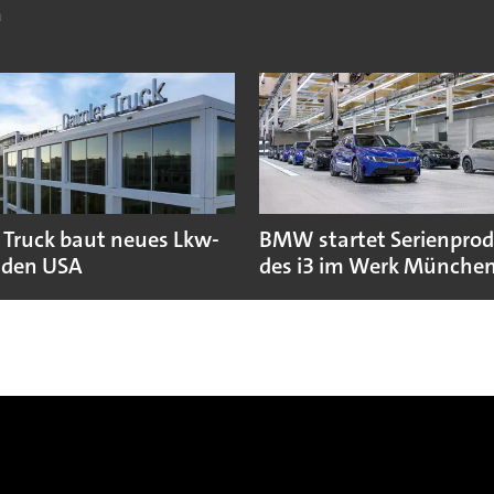
a
 Truck baut neues Lkw-
BMW startet Serienpro
 den USA
des i3 im Werk Münche