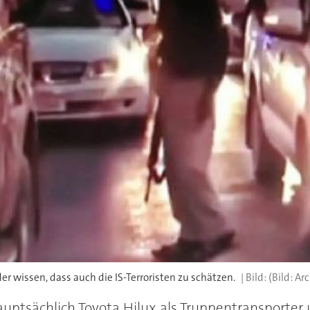
der wissen, dass auch die IS-Terroristen zu schätzen.
(Bild: Arc
uptsächlich Toyota Hilux als Truppentransporter