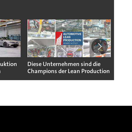
duktion
Diese Unternehmen sind die
Puebl
n
Champions der Lean Production
VW G