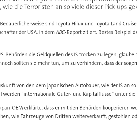
ie die Terroristen an so viele dieser Pick-ups g
“Bedauerlicherweise sind Toyota Hilux und Toyota Land Crui
schafter der USA, in dem
ABC
-Report zitiert. Bestes Beispiel d
 US-Behörden die Geldquellen des IS trocken zu legen, glaube a
nnoch sollten sie mehr tun, um zu verhindern, dass der sogena
skunft von den dem japanischen Autobauer, wie der IS an so
ll werden “internationale Güter- und Kapitalflüsse” unter d
apan-OEM erklärte, dass er mit den Behörden kooperieren woll
 haben, wie Fahrzeuge von Dritten weiterverkauft, gestohlen