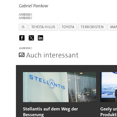
Gabriel Pankow
ANZEIGE
ANZEIGE
IS
TOYOTA HILUX
TOYOTA
TERRORISTEN
MA
ANZEIGE
A
uch interessant
Stellantis auf dem Weg der
Geely u
Besserung
Produkt