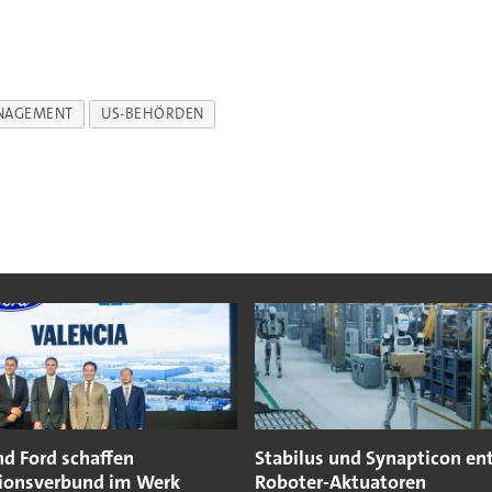
NAGEMENT
US-BEHÖRDEN
nd Ford schaffen
Stabilus und Synapticon en
ionsverbund im Werk
Roboter-Aktuatoren