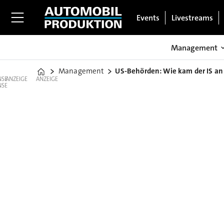
Events
Livestreams
Management
Management
US-Behörden: Wie kam der IS an 
Home
ANZEIGE
ANZEIGE