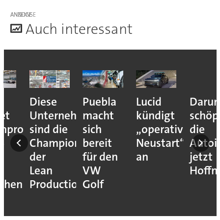
ANZEIGE
A
uch interessant
Diese
Puebla
Lucid
Darum
Unternehmen
macht
kündigt
schöpft
oduktion
sind die
sich
„operativen
die
Champions
bereit
Neustart“
Autoindus
der
für den
an
jetzt
Lean
VW
Hoffnung
n
Production
Golf