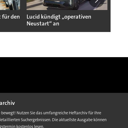
 für den
Lucid kündigt „operativen
Darum
Neustart“ an
Autoi
archiv
e bewegt! Nutzen Sie das umfangreiche Heftarchiv für Ihre
detaillierten Suchergebnissen. Die aktuellste Ausgabe können
gstermin kostenlos lesen.