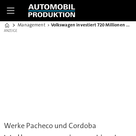
Management
Volkswagen investiert 720 Millionen Euro in Argentinien
Home
ANZEIGE
ANZEIGE
Werke Pacheco und Cordoba