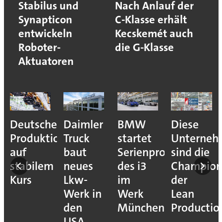
Stabilus und
Nach Anlauf der
Synapticon
C-Klasse erhält
entwickeln
Kecskemét auch
Roboter-
die G-Klasse
Aktuatoren
r-
Deutsche
Daimler
BMW
Diese
Produktion
Truck
startet
Unterneh
auf
baut
Serienproduktion
sind die
stabilem
neues
des i3
Champion
re
Kurs
Lkw-
im
der
Werk in
Werk
Lean
den
München
Productio
USA