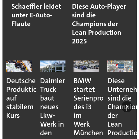
Schaeffler leidet
Diese Auto-Player
unter E-Auto-
sind die
Flaute
Champions der
Lean Production
2025
Deutsche
Daimler
BMW
Diese
Produktion
Truck
startet
Unterne
auf
baut
Serienproduktion
sind die
stabilem
neues
des i3
Champion
Kurs
Lkw-
im
der
Werk in
Werk
Lean
den
München
Productio