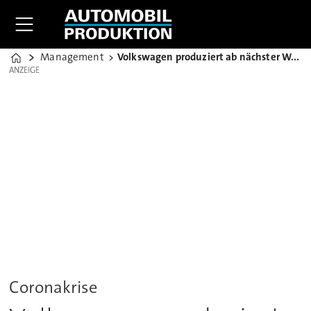
Management
Volkswagen produziert ab nächster Woche wieder
Home
ANZEIGE
ANZEIGE
Coronakrise