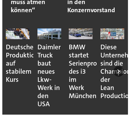
muss atmen
in den
können“
Konzernvorstand
Deutsche
Daimler
BMW
Diese
Produktion
Truck
startet
Unterne
auf
baut
Serienproduktion
sind die
stabilem
neues
des i3
Champion
Kurs
Lkw-
im
der
Werk in
Werk
Lean
den
München
Productio
USA