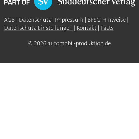
AGB
|
Datenschutz
|
Impressum
|
BFSG-Hinweise
|
Datenschutz-Einstellungen
|
Kontakt
|
Facts
© 2026 automobil-produktion.de