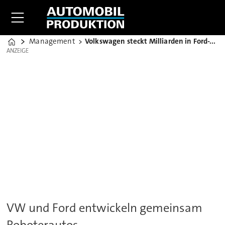
Management
Volkswagen steckt Milliarden in Ford-Tochter Argo
Home
ANZEIGE
ANZEIGE
VW und Ford entwickeln gemeinsam
Roboterautos