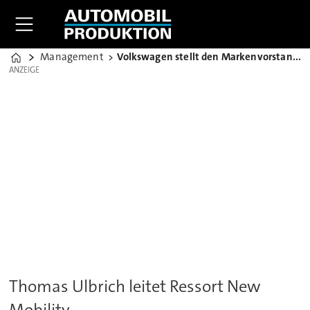
Management
Volkswagen stellt den Markenvorstand neu auf
Home
ANZEIGE
ANZEIGE
Thomas Ulbrich leitet Ressort New
Mobility