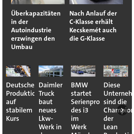
Überkapazitäten
Nach Anlauf der
in der
C-Klasse erhält
Autoindustrie
Kecskemét auch
erzwingen den
die G-Klasse
Umbau
Deutsche
Daimler
BMW
Diese
Produktion
Truck
startet
Unterne
auf
baut
Serienproduktion
sind die
stabilem
neues
des i3
Champion
Kurs
Lkw-
im
der
Werk in
Werk
Lean