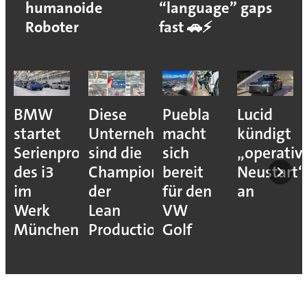
humanoide
“language” gaps
Roboter
fast 🚗⚡
BMW
Diese
Puebla
Lucid
startet
Unternehmen
macht
kündigt
Serienproduktion
sind die
sich
„operativ
des i3
Champions
bereit
Neustart“
im
der
für den
an
Werk
Lean
VW
München
Production
Golf