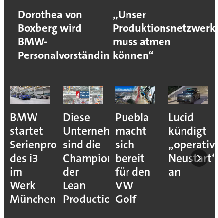
Dorothea von
„Unser
Boxberg wird
Produktionsnetzwerk
BMW-
muss atmen
Personalvorständin
können“
BMW
Diese
Puebla
Lucid
startet
Unternehmen
macht
kündigt
Serienproduktion
sind die
sich
„operativ
des i3
Champions
bereit
Neustart“
im
der
für den
an
Werk
Lean
VW
München
Production
Golf