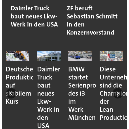
Daimler Truck
ZF beruft
baut neues Lkw-
Sebastian Schmitt
Werk in den USA
in den
Konzernvorstand
Deutsche
Daimler
BMW
Diese
Produktion
Truck
startet
Unterne
auf
baut
Serienproduktion
sind die
stabilem
neues
des i3
Champion
Kurs
Lkw-
im
der
Werk in
Werk
Lean
den
München
Productio
USA