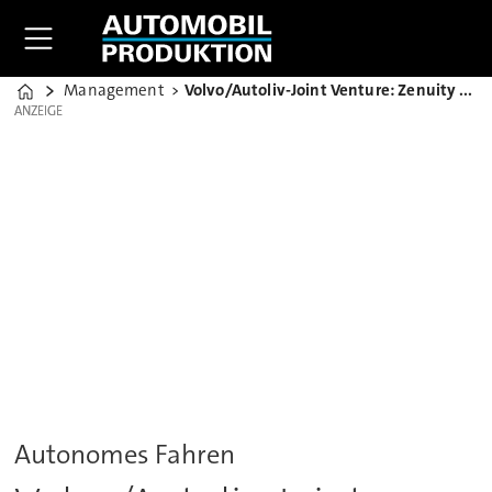
Management
Volvo/Autoliv-Joint Venture: Zenuity auf Kundensuche
Home
ANZEIGE
ANZEIGE
Autonomes Fahren