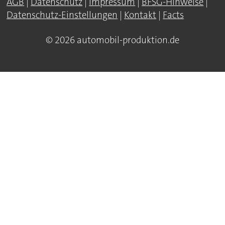
AGB
|
Datenschutz
|
Impressum
|
BFSG-Hinweise
|
Datenschutz-Einstellungen
|
Kontakt
|
Facts
© 2026 automobil-produktion.de