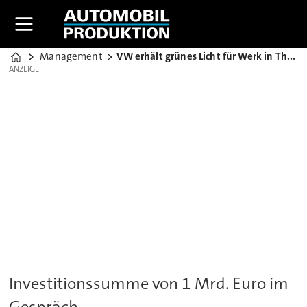
Management
VW erhält grünes Licht für Werk in Thailand
Home
ANZEIGE
ANZEIGE
Investitionssumme von 1 Mrd. Euro im
Gespräch