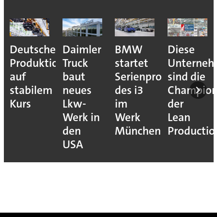
Deutsche
Daimler
BMW
Diese
Produktion
Truck
startet
Unterne
auf
baut
Serienproduktion
sind die
stabilem
neues
des i3
Champion
Kurs
Lkw-
im
der
Werk in
Werk
Lean
den
München
Productio
USA