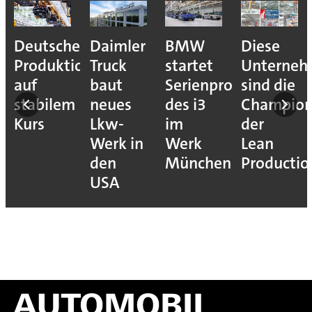
Deutsche
Daimler
BMW
Diese
Produktion
Truck
startet
Unterne
auf
baut
Serienproduktion
sind die
stabilem
neues
des i3
Champion
Kurs
Lkw-
im
der
Werk in
Werk
Lean
den
München
Productio
USA