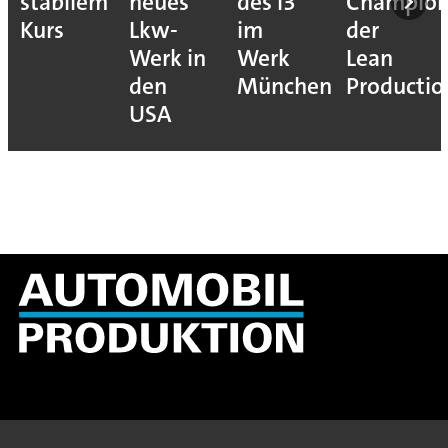
stabilem
neues
des i3
Champion
Kurs
Lkw-
im
der
Werk in
Werk
Lean
den
München
Productio
USA