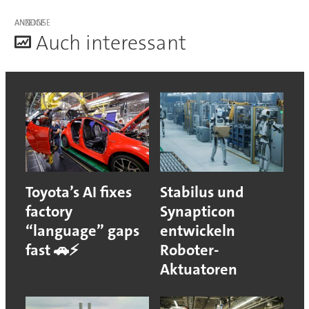
ANZEIGE
A
uch interessant
Toyota’s AI fixes
Stabilus und
factory
Synapticon
“language” gaps
entwickeln
fast 🚗⚡
Roboter-
Aktuatoren