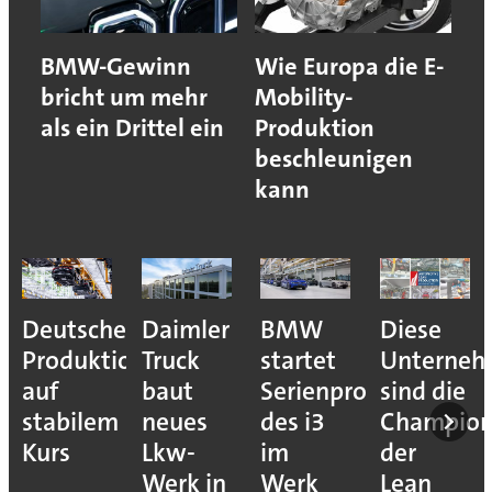
BMW-Gewinn
Wie Europa die E-
bricht um mehr
Mobility-
als ein Drittel ein
Produktion
beschleunigen
kann
Deutsche
Daimler
BMW
Diese
Produktion
Truck
startet
Unterne
auf
baut
Serienproduktion
sind die
stabilem
neues
des i3
Champion
Kurs
Lkw-
im
der
Werk in
Werk
Lean