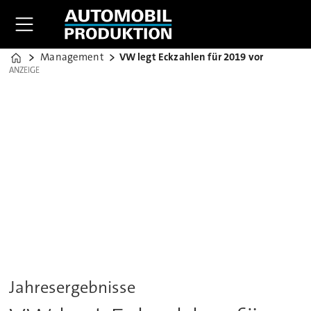
Management
VW legt Eckzahlen für 2019 vor
Home
ANZEIGE
ANZEIGE
Jahresergebnisse