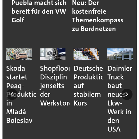
Puebla macht sich
Neu: Der
bereit für den VW
kostenfreie
Golf
Themenkompass
zu Bordnetzen
Skoda
Shopfloor-
Deutsche
Daimler
startet
Disziplin
Produktion
Truck
Peaq-
jenseits
auf
baut
Produktion
der
stabilem
neues
in
Werkstore
Kurs
Lkw-
Mladá
Werk in
Boleslav
den
USA