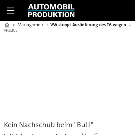
Management
VW stoppt Auslieferung des T6 wegen zu hoher Abgaswerte
Home
ANZEIGE
ANZEIGE
Kein Nachschub beim "Bulli"