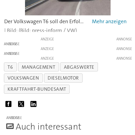
Der Volkswagen T6 soll den Erfolg des Vorgängers fortsetzen
(Bild: press-inform / VW)
ANZEIGE
ANZEIGE
ANZEIGE
ANZEIGE
ANZEIGE
T6
MANAGEMENT
ABGASWERTE
VOLKSWAGEN
DIESELMOTOR
KRAFTFAHRT-BUNDESAMT
ANZEIGE
A
uch interessant