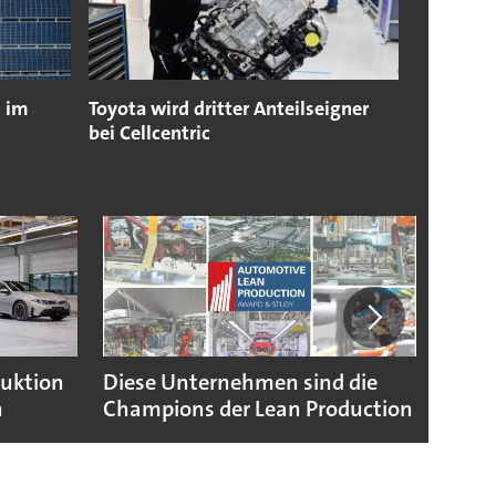
n im
Toyota wird dritter Anteilseigner
bei Cellcentric
duktion
Diese Unternehmen sind die
Puebl
n
Champions der Lean Production
VW G