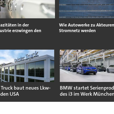
azitäten in der
Wie Autowerke zu Akteure
ustrie erzwingen den
Stromnetz werden
 Truck baut neues Lkw-
BMW startet Serienpro
 den USA
des i3 im Werk Münche