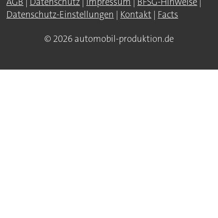
AGB
|
Datenschutz
|
Impressum
|
BFSG-Hinweise
|
Datenschutz-Einstellungen
|
Kontakt
|
Facts
© 2026 automobil-produktion.de