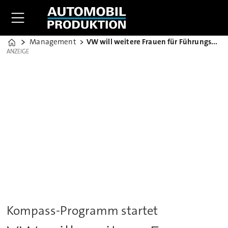
Management
VW will weitere Frauen für Führungsaufgaben
Home
ANZEIGE
ANZEIGE
Kompass-Programm startet