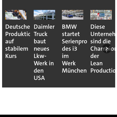
Deutsche
Daimler
BMW
Diese
Produktion
Truck
startet
Unterne
auf
baut
Serienproduktion
sind die
stabilem
neues
des i3
Champion
Kurs
Lkw-
im
der
Werk in
Werk
Lean
den
München
Productio
USA