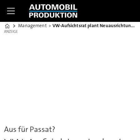
Management
VW-Aufsichtsrat plant Neuausrichtung für Emder Werk
Home
ANZEIGE
ANZEIGE
Aus für Passat?