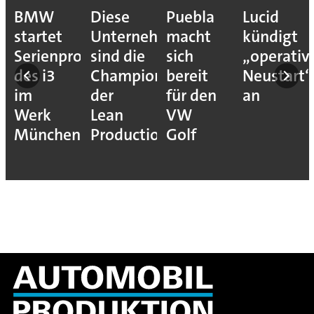
BMW
Diese
Puebla
Lucid
startet
Unternehmen
macht
kündigt
Serienproduktion
sind die
sich
„operativ
des i3
Champions
bereit
Neustart“
im
der
für den
an
Werk
Lean
VW
München
Production
Golf