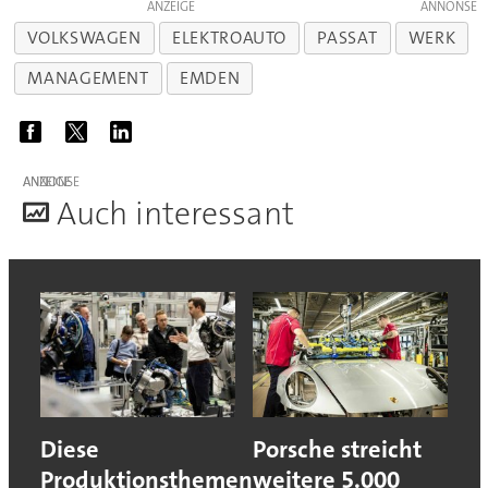
ANZEIGE
VOLKSWAGEN
ELEKTROAUTO
PASSAT
WERK
MANAGEMENT
EMDEN
ANZEIGE
A
uch interessant
Diese
Porsche streicht
Produktionsthemen
weitere 5.000