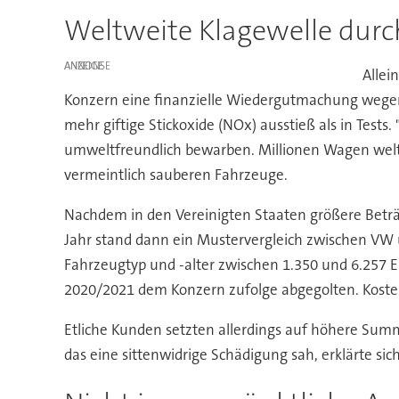
Weltweite Klagewelle durch
ANZEIGE
Allei
Konzern eine finanzielle Wiedergutmachung wegen d
mehr giftige Stickoxide (NOx) ausstieß als in Test
umweltfreundlich bewarben. Millionen Wagen weltw
vermeintlich sauberen Fahrzeuge.
Nachdem in den Vereinigten Staaten größere Betr
Jahr stand dann ein Mustervergleich zwischen VW 
Fahrzeugtyp und -alter zwischen 1.350 und 6.257 Eu
2020/2021 dem Konzern zufolge abgegolten. Kosten
Etliche Kunden setzten allerdings auf höhere Sum
das eine sittenwidrige Schädigung sah, erklärte sic