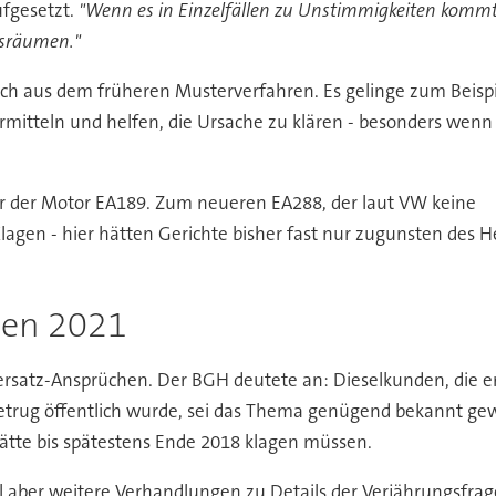
ufgesetzt.
"Wenn es in Einzelfällen zu Unstimmigkeiten kommt, 
usräumen."
ch aus dem früheren Musterverfahren. Es gelinge zum Beispie
mitteln und helfen, die Ursache zu klären - besonders wen
r der Motor EA189. Zum neueren EA288, der laut VW keine
Klagen - hier hätten Gerichte bisher fast nur zugunsten des H
llen 2021
enersatz-Ansprüchen. Der BGH deutete an: Dieselkunden, die 
etrug öffentlich wurde, sei das Thema genügend bekannt gew
 hätte bis spätestens Ende 2018 klagen müssen.
ll aber weitere Verhandlungen zu Details der Verjährungsfra