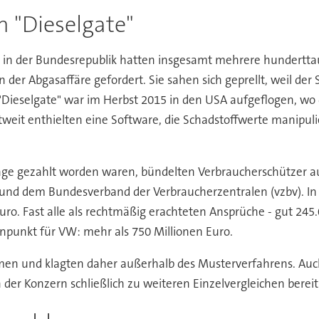
 "Dieselgate"
n in der Bundesrepublik hatten insgesamt mehrere hundertt
er Abgasaffäre gefordert. Sie sahen sich geprellt, weil de
s. "Dieselgate" war im Herbst 2015 in den USA aufgeflogen, wo
eit enthielten eine Software, die Schadstoffwerte manipul
äge gezahlt worden waren, bündelten Verbraucherschützer a
und dem Bundesverband der Verbraucherzentralen (vzbv). In 
ro. Fast alle als rechtmäßig erachteten Ansprüche - gut 245
punkt für VW: mehr als 750 Millionen Euro.
men und klagten daher außerhalb des Musterverfahrens. Auc
h der Konzern schließlich zu weiteren Einzelvergleichen bereit