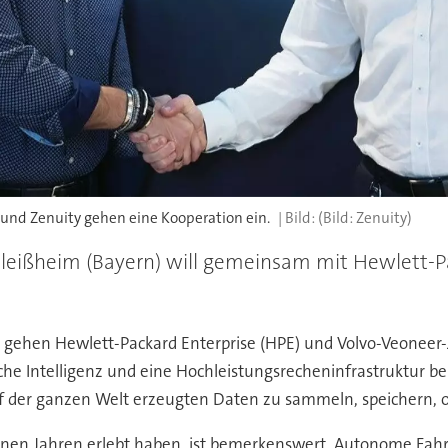
 und Zenuity gehen eine Kooperation ein.
(Bild: Zenuity)
hleißheim (Bayern) will gemeinsam mit Hewlett-
gehen Hewlett-Packard Enterprise (HPE) und Volvo-Veoneer-Jo
iche Intelligenz und eine Hochleistungsrecheninfrastruktur be
 der ganzen Welt erzeugten Daten zu sammeln, speichern, o
nen Jahren erlebt haben, ist bemerkenswert. Autonome Fahrz