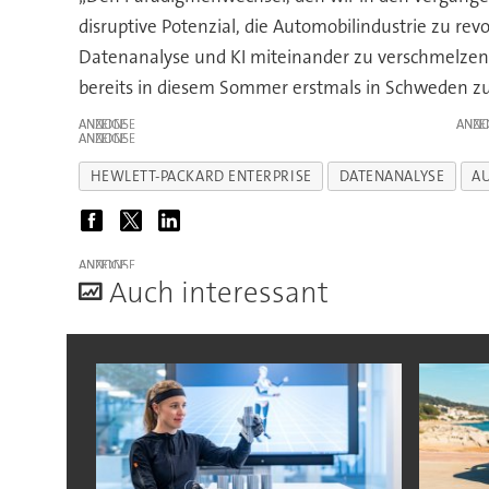
disruptive Potenzial, die Automobilindustrie zu re
Datenanalyse und KI miteinander zu verschmelzen
bereits in diesem Sommer erstmals in Schweden 
ANZEIGE
ANZE
ANZEIGE
HEWLETT-PACKARD ENTERPRISE
DATENANALYSE
A
ANZEIGE
A
uch interessant