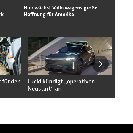
Hier wächst Volkswagens große
rk
Hoffnung für Amerika
 für den
Lucid kündigt „operativen
Darum
Neustart“ an
Autoi