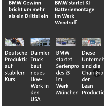
BMW-Gewinn
BMW startet KI-
bricht um mehr
Batteriemontage
als ein Drittel ein
im Werk
Woodruff
Deutsche
Daimler
BMW
Diese
Produktion
Truck
startet
Unterne
auf
baut
Serienproduktion
sind die
stabilem
neues
des i3
Champion
Kurs
Lkw-
im
der
Werk in
Werk
Lean
den
München
Productio
USA