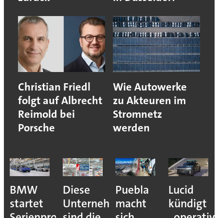
Christian Friedl
Wie Autowerke
folgt auf Albrecht
zu Akteuren im
Reimold bei
Stromnetz
Porsche
werden
BMW
Diese
Puebla
Lucid
startet
Unternehmen
macht
kündigt
Serienproduktion
sind die
sich
„operativ