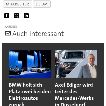
MITARBEITER
LILIUM
ANZEIGE
A
uch interessant
BMW holt sich
Axel Ediger wird
Platz zwei bei den
Leiter des
Elektroautos
Mercedes-Werks
zurück
in Düsseldorf