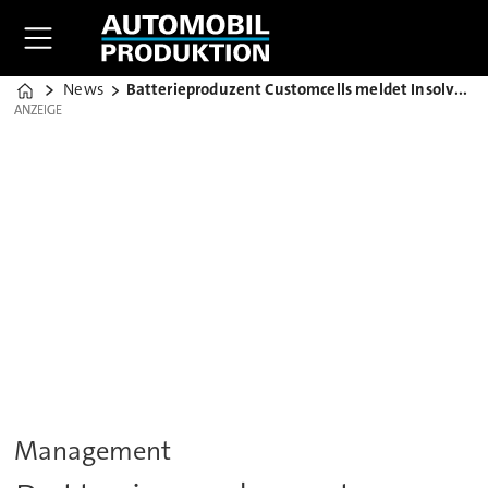
News
Batterieproduzent Customcells meldet Insolvenz an
Home
ANZEIGE
ANZEIGE
Management