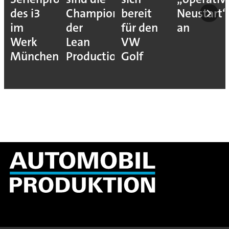
des i3
Champions
bereit
Neustart“
im
der
für den
an
Werk
Lean
VW
München
Production
Golf