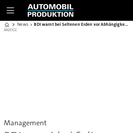
News
BDI warnt bei Seltenen Erden vor Abhängigkeit von China
Home
ANZEIGE
ANZEIGE
Management