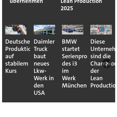
übernehmen
Lean Production
2025
Deutsche
Daimler
BMW
Diese
Produktion
Truck
startet
Unterne
auf
baut
Serienproduktion
sind die
stabilem
neues
des i3
Champion
Kurs
Lkw-
im
der
Werk in
Werk
Lean
den
München
Productio
USA