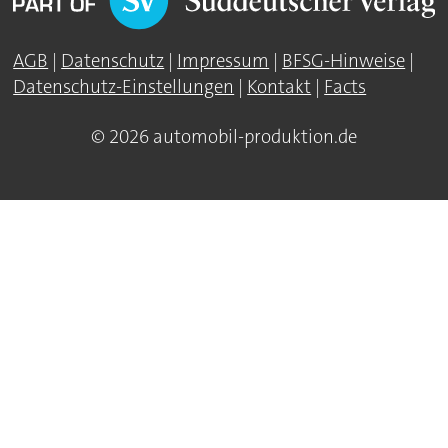
AGB
|
Datenschutz
|
Impressum
|
BFSG-Hinweise
|
Datenschutz-Einstellungen
|
Kontakt
|
Facts
© 2026 automobil-produktion.de