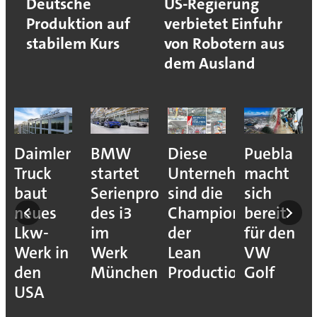
Deutsche
US-Regierung
Produktion auf
verbietet Einfuhr
stabilem Kurs
von Robotern aus
dem Ausland
e
Daimler
BMW
Diese
Puebla
ion
Truck
startet
Unternehmen
macht
baut
Serienproduktion
sind die
sich
neues
des i3
Champions
bereit
Lkw-
im
der
für den
Werk in
Werk
Lean
VW
den
München
Production
Golf
USA