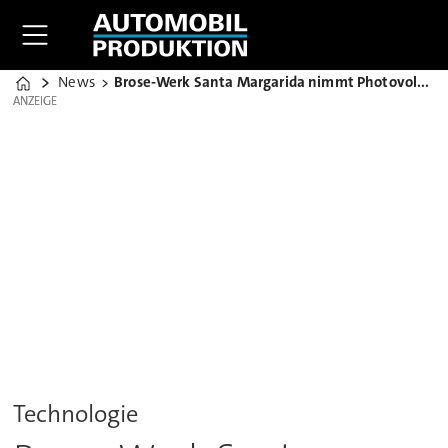
News
Brose-Werk Santa Margarida nimmt Photovoltaik in Betrieb
Home
ANZEIGE
ANZEIGE
Technologie