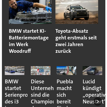
BMW startet KI-
Toyota-Absatz
Batteriemontage
geht erstmals seit
im Werk
zwei Jahren
Woodruff
zurück
Puebla
Lucid
Darum
Das
ehmen
macht
kündigt
schöpft
weltweit
sich
„operativen
die
Produkti
ons
bereit
Neustart“
Autoindustrie
von