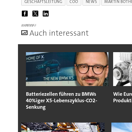
GESCHÄFTSLEITUNG
COO
NEWS
MARTIN BOTH
ANZEIGE
A
uch interessant
Batteriezellen führen zu BMWs
Wie Eur
40%iger X5-Lebenszyklus-CO2-
Produkt
Senkung