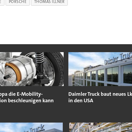
E
PORSCHE
THOMAS ILLNER
opa die E-Mobility-
Daimler Truck baut neues 
ion beschleunigen kann
in den USA