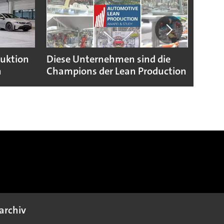
duktion
Diese Unternehmen sind die
Puebl
n
Champions der Lean Production
VW G
archiv