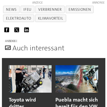
ANZEIGE
NEWS
IFEU
VERBRENNER
EMISSIONEN
ELEKTROAUTO
KLIMAVORTEIL
ANZEIGE
A
uch interessant
Toyota wird
Puebla macht sich
dritter
bereit für den VW