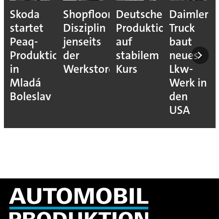
Skoda
Shopfloor-
Deutsche
Daimler
startet
Disziplin
Produktion
Truck
Peaq-
jenseits
auf
baut
Produktion
der
stabilem
neues
in
Werkstore
Kurs
Lkw-
Mladá
Werk in
Boleslav
den
USA