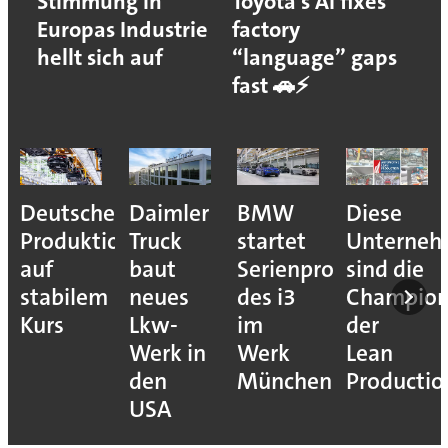
Stimmung in
Toyota’s AI fixes
Europas Industrie
factory
hellt sich auf
“language” gaps
fast 🚗⚡
Deutsche
Daimler
BMW
Diese
Produktion
Truck
startet
Unterne
auf
baut
Serienproduktion
sind die
stabilem
neues
des i3
Champion
Kurs
Lkw-
im
der
Werk in
Werk
Lean
den
München
Productio
USA