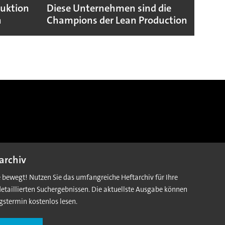
duktion
Diese Unternehmen sind die
Puebl
n
Champions der Lean Production
VW G
archiv
e bewegt! Nutzen Sie das umfangreiche Heftarchiv für Ihre
detaillierten Suchergebnissen. Die aktuellste Ausgabe können
gstermin kostenlos lesen.