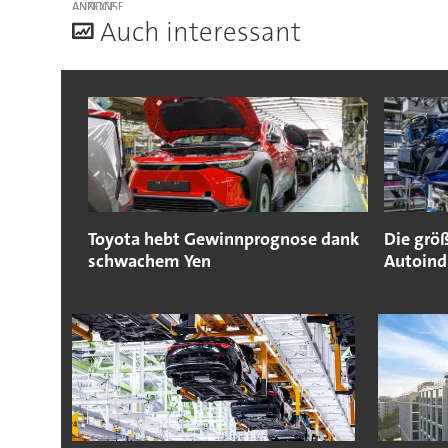
ANZEIGE
A
uch interessant
Toyota hebt Gewinnprognose dank
Die grö
schwachem Yen
Autoind