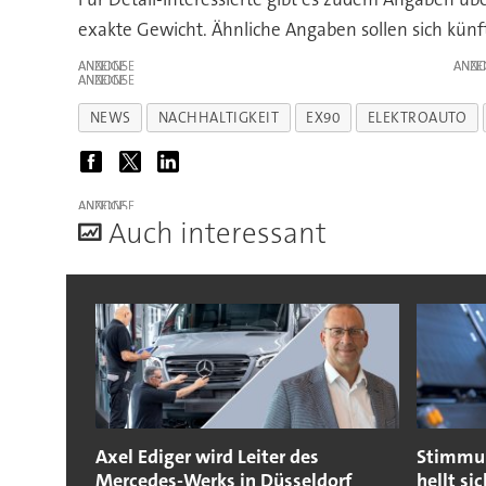
exakte Gewicht. Ähnliche Angaben sollen sich künf
ANZEIGE
ANZE
ANZEIGE
NEWS
NACHHALTIGKEIT
EX90
ELEKTROAUTO
ANZEIGE
A
uch interessant
Axel Ediger wird Leiter des
Stimmun
Mercedes-Werks in Düsseldorf
hellt si