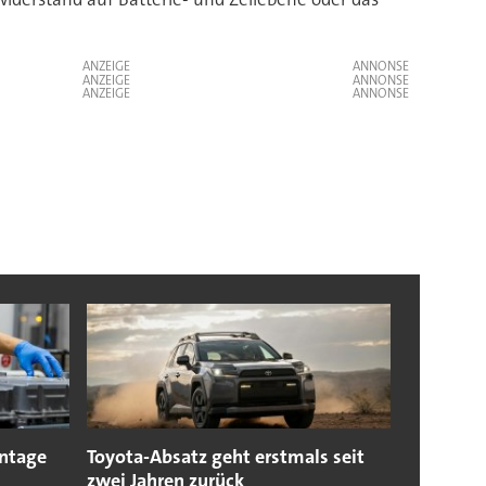
ANZEIGE
ANZEIGE
ANZEIGE
ntage
Toyota-Absatz geht erstmals seit
zwei Jahren zurück