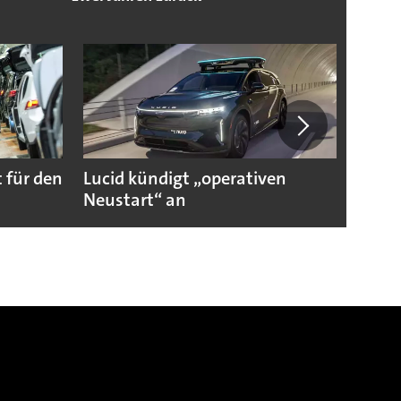
 für den
Lucid kündigt „operativen
Darum
Neustart“ an
Autoi