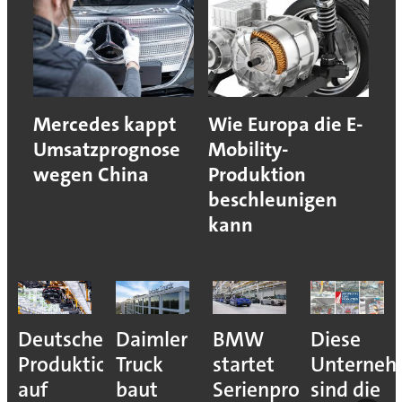
Mercedes kappt
Wie Europa die E-
Umsatzprognose
Mobility-
wegen China
Produktion
beschleunigen
kann
Deutsche
Daimler
BMW
Diese
Produktion
Truck
startet
Unterne
auf
baut
Serienproduktion
sind die