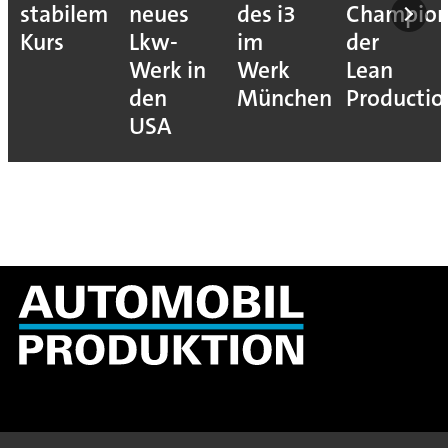
stabilem
neues
des i3
Champion
Kurs
Lkw-
im
der
Werk in
Werk
Lean
den
München
Productio
USA