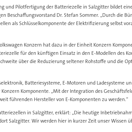
nd Pilotfertigung der Batteriezelle in Salzgitter bildet ei
gen Beschaffungsvorstand Dr. Stefan Sommer. „Durch die Bü
zellen als Schlüsselkomponente der Elektrifizierung selbst v
olkswagen Konzern hat dazu in der Einheit Konzern Komponen
tteriezelle für den künftigen Einsatz in den E-Modellen des 
ichweite über die Reduzierung seltener Rohstoffe und die Op
gselektronik, Batteriesysteme, E-Motoren und Ladesysteme un
 Konzern Komponente. „Mit der Integration des Geschäftsfeld
weit führenden Hersteller von E-Komponenten zu werden.“
teriezellen in Salzgitter, erklärt: „Die heutige Inbetriebnahme
 Salzgitter. Wir werden hier in kurzer Zeit unser Wissen üb