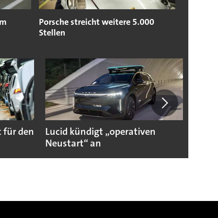
im
Porsche streicht weitere 5.000
Stellen
 für den
Lucid kündigt „operativen
Darum
Neustart“ an
Autoi