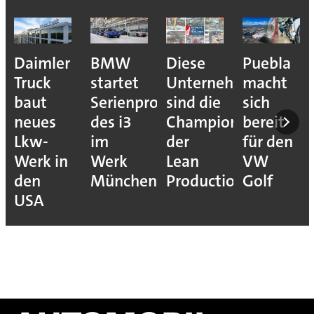
Daimler
BMW
Diese
Puebla
Truck
startet
Unternehmen
macht
baut
Serienproduktion
sind die
sich
neues
des i3
Champions
bereit
Lkw-
im
der
für den
Werk in
Werk
Lean
VW
den
München
Production
Golf
USA