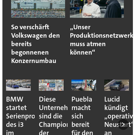
So verschärft
„Unser
Volkswagen den
Produktionsnetzwerk
bereits
muss atmen
begonnenen
können“
Konzernumbau
BMW
Diese
Puebla
Lucid
startet
Unternehmen
macht
kündigt
Serienproduktion
sind die
sich
„operativ
des i3
Champions
bereit
Neustart“
im
der
für den
an