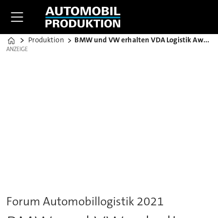
Produktion
BMW und VW erhalten VDA Logistik Award
Home
ANZEIGE
ANZEIGE
Forum Automobillogistik 2021