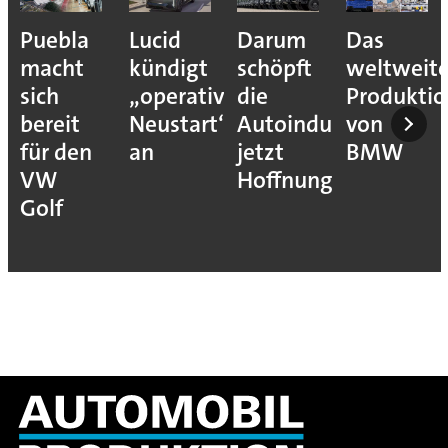
Puebla
Lucid
Darum
Das
macht
kündigt
schöpft
weltweit
sich
„operativen
die
Produkti
bereit
Neustart“
Autoindustrie
von
für den
an
jetzt
BMW
VW
Hoffnung
Golf