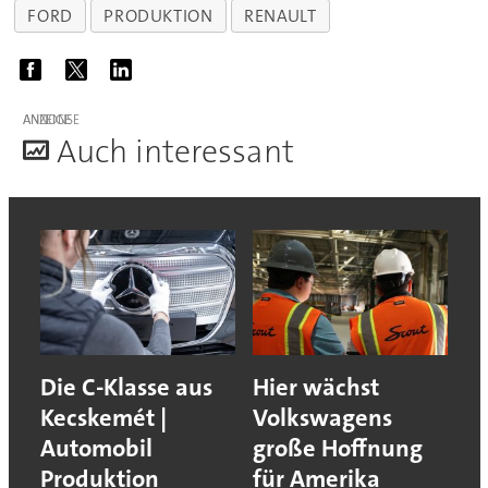
FORD
PRODUKTION
RENAULT
ANZEIGE
A
uch interessant
Die C-Klasse aus
Hier wächst
Kecskemét |
Volkswagens
Automobil
große Hoffnung
Produktion
für Amerika