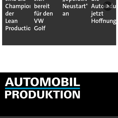
Champions
bereit
Neustart“
Autoindus
der
für den
an
jetzt
Lean
VW
Hoffnung
Production
Golf