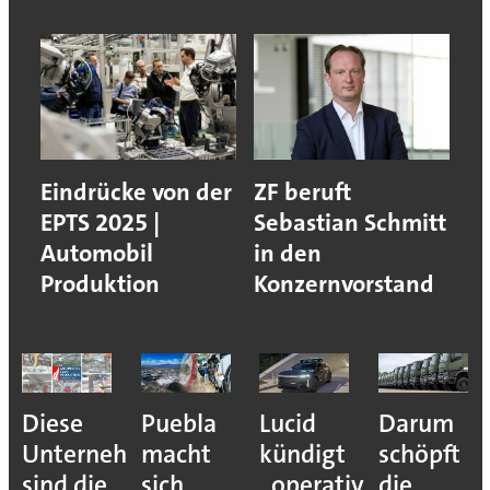
Eindrücke von der
ZF beruft
EPTS 2025 |
Sebastian Schmitt
Automobil
in den
Produktion
Konzernvorstand
Diese
Puebla
Lucid
Darum
Unternehmen
macht
kündigt
schöpft
sind die
sich
„operativen
die