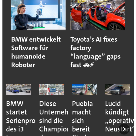
BMW entwickelt
Toyota’s AI fixes
Software für
factory
humanoide
“language” gaps
Roboter
fast 🚗⚡
Puebla
Lucid
Darum
Das
nehmen
macht
kündigt
schöpft
weltwei
e
sich
„operativen
die
Produkt
ions
bereit
Neustart“
Autoindustrie
von