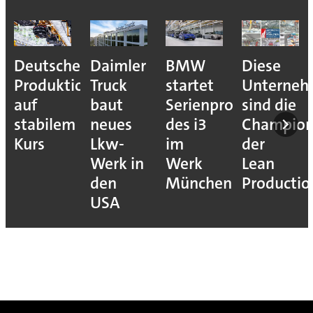
Deutsche
Daimler
BMW
Diese
Produktion
Truck
startet
Unterne
auf
baut
Serienproduktion
sind die
stabilem
neues
des i3
Champion
Kurs
Lkw-
im
der
Werk in
Werk
Lean
den
München
Productio
USA