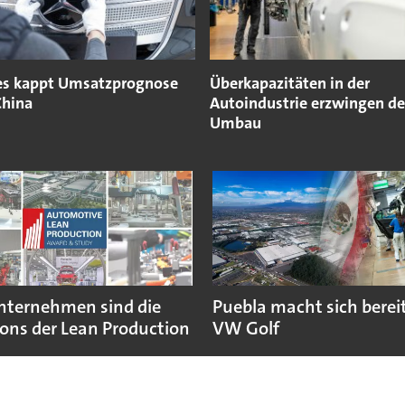
s kappt Umsatzprognose
Überkapazitäten in der
hina
Autoindustrie erzwingen d
Umbau
nternehmen sind die
Puebla macht sich bereit
ns der Lean Production
VW Golf