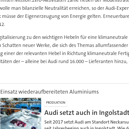
nannten
Mission:Zero
-Aktivitäten zähle neben der Modellstrate
olle man bilanzielle Neutralität erreichen, so der Audi-Exper
 müsse der Eigenerzeugung von Energie gelten. Erneuerbare E
12.
gitalisierung zu den wichtigen Hebeln für eine klimaneutrale 
im Schatten neuer Werke, die sich des Themas allumfassende
g einer der relevanten Hebel in Richtung klimaneutrale Fer
ten der – alleine bei Audi rund 16.000 – Lieferanten hinzu,
Einsatz wiederaufbereiteten Aluminiums
PRODUKTION
Audi setzt auch in Ingolsta
Seit 2017 setzt Audi am Standort Neckars
seit Jahresbeginn auch in Ingolstadt. Wie 