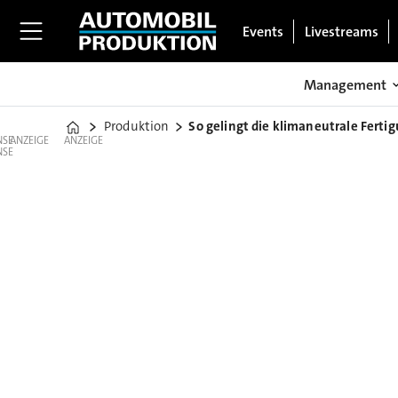
Events
Livestreams
Management
Produktion
So gelingt die klimaneutrale Ferti
Home
ANZEIGE
ANZEIGE