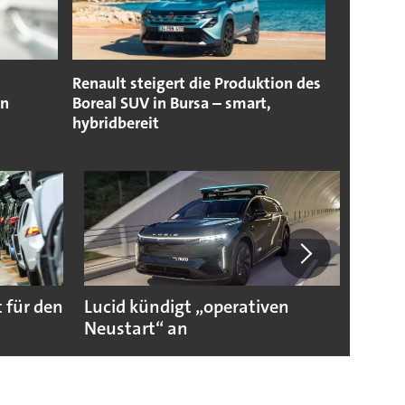
Renault steigert die Produktion des
en
Boreal SUV in Bursa – smart,
hybridbereit
 für den
Lucid kündigt „operativen
Darum
Neustart“ an
Autoi