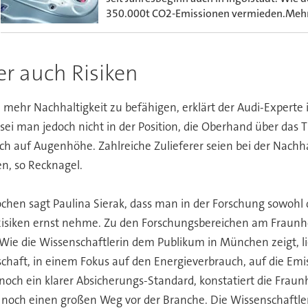
350.000t CO2-Emissionen vermieden.Mehr ü
er auch Risiken
zu mehr Nachhaltigkeit zu befähigen, erklärt der Audi-Exper
ei man jedoch nicht in der Position, die Oberhand über das
h auf Augenhöhe. Zahlreiche Zulieferer seien bei der Nachha
n, so Recknagel.
rochen sagt Paulina Sierak, dass man in der Forschung sowohl
siken ernst nehme. Zu den Forschungsbereichen am Fraunhofer
ie die Wissenschaftlerin dem Publikum in München zeigt, li
schaft, in einem Fokus auf den Energieverbrauch, auf die Emi
noch ein klarer Absicherungs-Standard, konstatiert die Fraun
ier noch einen großen Weg vor der Branche. Die Wissenschaftl