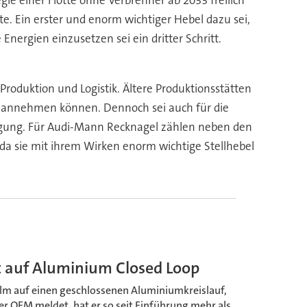
gie einer Flotte ohne Verbrenner ab 2033 freilich
te. Ein erster und enorm wichtiger Hebel dazu sei,
nergien einzusetzen sei ein dritter Schritt.
Produktion und Logistik. Ältere Produktionsstätten
r annehmen können. Dennoch sei auch für die
tigung. Für Audi-Mann Recknagel zählen neben den
 da sie mit ihrem Wirken enorm wichtige Stellhebel
dt auf Aluminium Closed Loop
ulm auf einen geschlossenen Aluminiumkreislauf,
der OEM meldet, hat er so seit Einführung mehr als