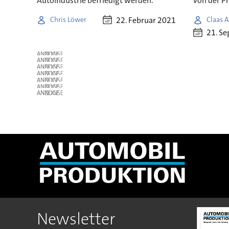
Autoindustrie befriedigt werden.
von der P
22. Februar 2021
Chris Löwer
Claas A
21. S
ANZEIGE
ANZEIGE
ANZEIGE
ANZEIGE
ANZEIGE
ANZEIGE
ANZEIGE
Newsletter