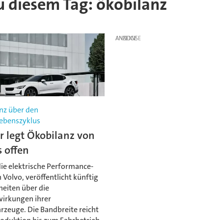
zu diesem Tag: ökobilanz
ANZEIGE
nz über den
ebenszyklus
r legt Ökobilanz von
 offen
die elektrische Performance-
Volvo, veröffentlicht künftig
lheiten über die
irkungen ihrer
rzeuge. Die Bandbreite reicht