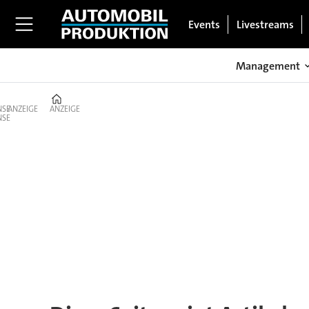
Events
Livestreams
Management
Home
ANZEIGE
ANZEIGE
Tag:
ökobilanz