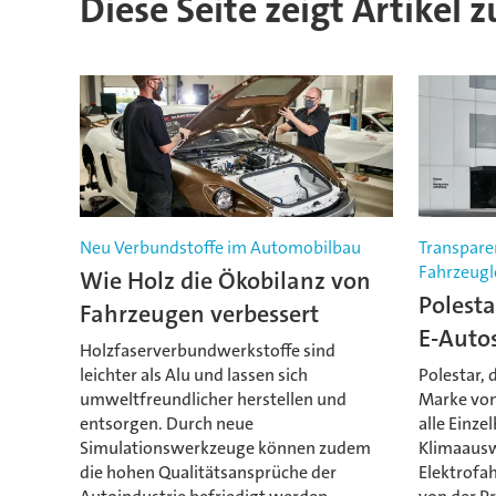
Diese Seite zeigt Artikel 
Neu Verbundstoffe im Automobilbau
Transpare
Fahrzeugl
Wie Holz die Ökobilanz von
Polesta
Fahrzeugen verbessert
E-Autos
Holzfaserverbundwerkstoffe sind
leichter als Alu und lassen sich
Polestar, 
umweltfreundlicher herstellen und
Marke von 
entsorgen. Durch neue
alle Einze
Simulationswerkzeuge können zudem
Klimaausw
die hohen Qualitätsansprüche der
Elektrofah