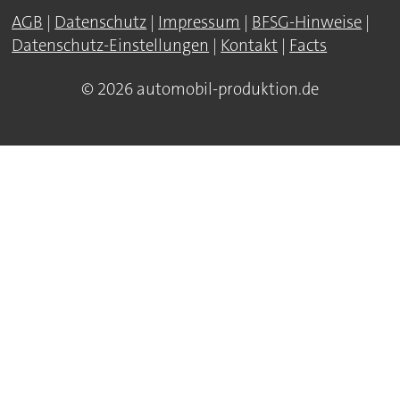
AGB
|
Datenschutz
|
Impressum
|
BFSG-Hinweise
|
Datenschutz-Einstellungen
|
Kontakt
|
Facts
© 2026 automobil-produktion.de