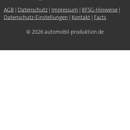
AGB
|
Datenschutz
|
Impressum
|
BFSG-Hinweise
|
Datenschutz-Einstellungen
|
Kontakt
|
Facts
© 2026 automobil-produktion.de