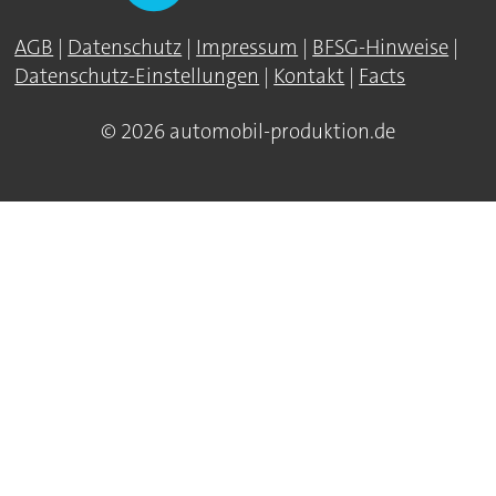
AGB
|
Datenschutz
|
Impressum
|
BFSG-Hinweise
|
Datenschutz-Einstellungen
|
Kontakt
|
Facts
© 2026 automobil-produktion.de