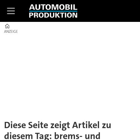
Home
ANZEIGE
ANZEIGE
Tag:
brems-
und
lenktechnik
Diese Seite zeigt Artikel zu
diesem Tag: brems- und