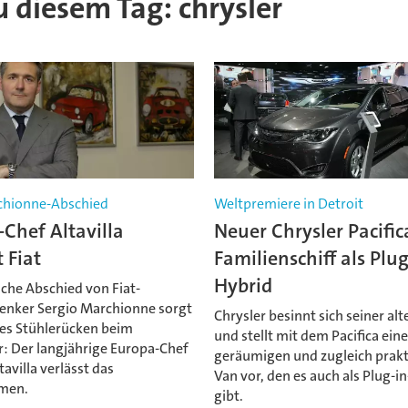
zu diesem Tag: chrysler
chionne-Abschied
Weltpremiere in Detroit
Chef Altavilla
Neuer Chrysler Pacific
t Fiat
Familienschiff als Plug
Hybrid
iche Abschied von Fiat-
Lenker Sergio Marchionne sorgt
Chrysler besinnt sich seiner al
res Stühlerücken beim
und stellt mit dem Pacifica ein
: Der langjährige Europa-Chef
geräumigen und zugleich prak
tavilla verlässt das
Van vor, den es auch als Plug-i
men.
gibt.