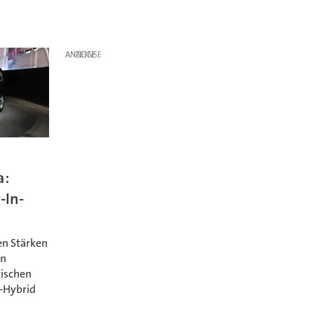
ANZEIGE
a:
-In-
ten Stärken
en
tischen
n-Hybrid