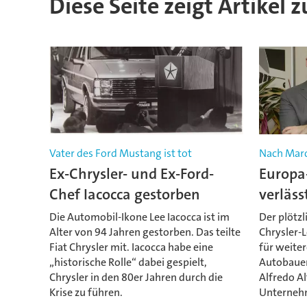
Diese Seite zeigt Artikel 
Vater des Ford Mustang ist tot
Nach Mar
Ex-Chrysler- und Ex-Ford-
Europa-
Chef Iacocca gestorben
verläss
Die Automobil-Ikone Lee Iacocca ist im
Der plötzl
Alter von 94 Jahren gestorben. Das teilte
Chrysler-
Fiat Chrysler mit. Iacocca habe eine
für weite
„historische Rolle“ dabei gespielt,
Autobauer
Chrysler in den 80er Jahren durch die
Alfredo Al
Krise zu führen.
Unterneh