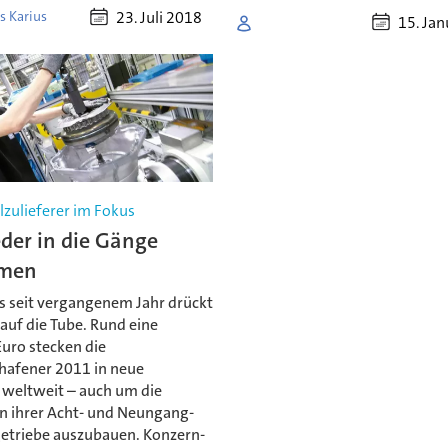
23. Juli 2018
s Karius
15. Ja
zulieferer im Fokus
der in die Gänge
men
s seit vergangenem Jahr drückt
 auf die Tube. Rund eine
Euro stecken die
shafener 2011 in neue
 weltweit – auch um die
n ihrer Acht- und Neungang-
triebe auszubauen. Konzern-