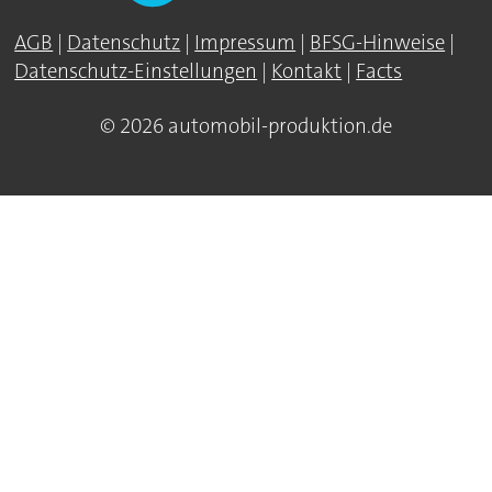
AGB
|
Datenschutz
|
Impressum
|
BFSG-Hinweise
|
Datenschutz-Einstellungen
|
Kontakt
|
Facts
© 2026 automobil-produktion.de