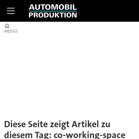
Home
ANZEIGE
ANZEIGE
Tag:
co-
working-
space
Diese Seite zeigt Artikel zu
diesem Tag: co-working-space