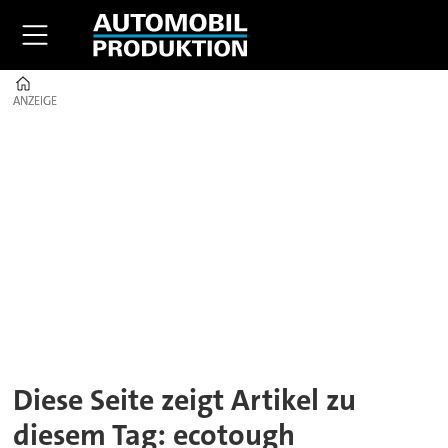
Home
ANZEIGE
ANZEIGE
Tag:
ecotough
Diese Seite zeigt Artikel zu
diesem Tag: ecotough