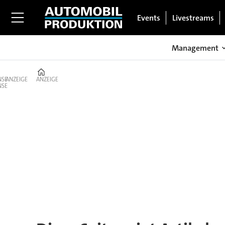
Events
Livestreams
Management
Home
ANZEIGE
ANZEIGE
Tag:
elektro-
neuzulassungen